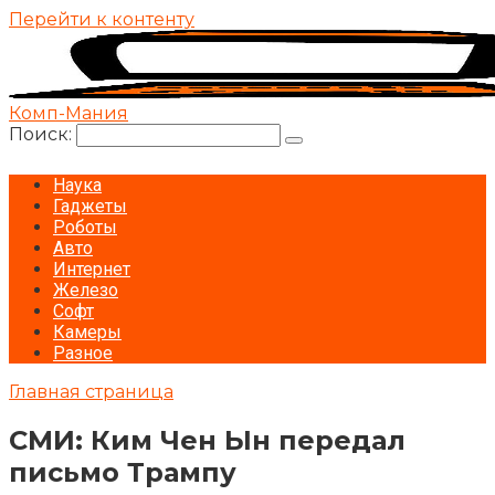
Перейти к контенту
Комп-Мания
Поиск:
Наука
Гаджеты
Роботы
Авто
Интернет
Железо
Софт
Камеры
Разное
Главная страница
СМИ: Ким Чен Ын передал
письмо Трампу