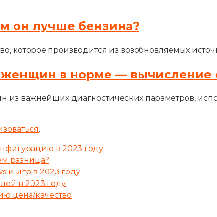
ем он лучше бензина?
во, которое производится из возобновляемых источн
 женщин в норме — вычисление 
н из важнейших диагностических параметров, исп
изоваться
.
онфигурацию в 2023 году
чем разница?
s и игр в 2023 году
лей в 2023 году
ию цена/качество