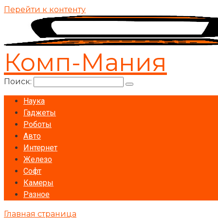
Перейти к контенту
Комп-Мания
Поиск:
Наука
Гаджеты
Роботы
Авто
Интернет
Железо
Софт
Камеры
Разное
Главная страница