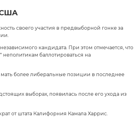
 США
ость своего участия в предвыборной гонке за
нии.
 независимого кандидата. При этом отмечается, что
" неполитикам баллотироваться на
нимать более либеральные позиции в последнее
стоящих выборах, появилась после его ухода из
крат от штата Калифорния Камала Харрис.