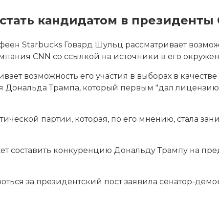
т стать кандидатом в президенты
н Starbucks Говард Шульц рассматривает возможн
омпания CNN со ссылкой на источники в его окруже
ивает возможность его участия в выборах в качестве
я Дональда Трампа, который первым "дал лицензию
ической партии, которая, по его мнению, стала за
ет составить конкуренцию Дональду Трампу на пред
оться за президентский пост заявила сенатор-демо