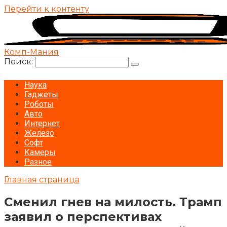
Перейти к контенту
Комп-Мания
Поиск:
Наука
Гаджеты
Роботы
Авто
Интернет
Железо
Софт
Камеры
Разное
Главная страница
Сменил гнев на милость. Трамп
заявил о перспективах