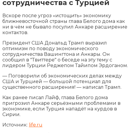
сотрудничества с Турцией
Вскоре после угроз «истощить» экономику
ближневосточной страны глава Белого дома как
ни в чём не бывало посулил Анкаре расширение
контактов.
Президент США Дональд Трамп выразил
оптимизм по поводу экономического
сотрудничества Вашингтона и Анкары.
Он
сообщил в "Твиттере" о беседе на эту тему с
лидером Турции Реджепом Тайипом Эрдоганом.
— Поговорили об экономических делах между
США и Турцией — большой потенциал для
существенного расширения! — написал Трамп.
Как ранее писал Лайф, глава Белого дома
пригрозил Анкаре серьёзными проблемами в
экономике, если Турция нападёт на курдов в
Сирии.
Источник:
life.ru