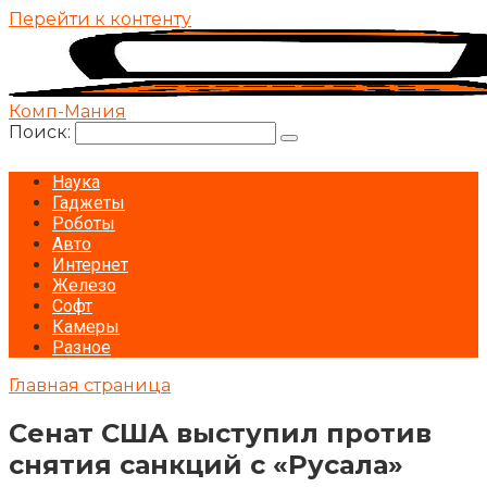
Перейти к контенту
Комп-Мания
Поиск:
Наука
Гаджеты
Роботы
Авто
Интернет
Железо
Софт
Камеры
Разное
Главная страница
Сенат США выступил против
снятия санкций с «Русала»