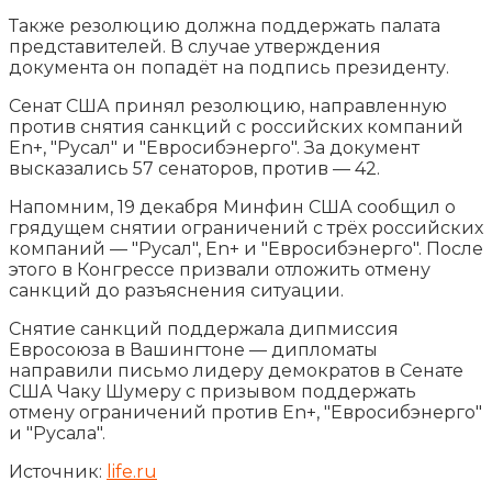
Также резолюцию должна поддержать палата
представителей. В случае утверждения
документа он попадёт на подпись президенту.
Сенат США принял резолюцию, направленную
против снятия санкций с российских компаний
En+, "Русал" и "Евросибэнерго". За
документ
высказались 57 сенаторов, против — 42.
Напомним, 19 декабря Минфин США сообщил о
грядущем снятии ограничений с трёх российских
компаний — "Русал", En+ и "Евросибэнерго". После
этого в Конгрессе призвали отложить отмену
санкций до разъяснения ситуации.
Снятие санкций поддержала дипмиссия
Евросоюза в Вашингтоне — дипломаты
направили письмо лидеру демократов в Сенате
США Чаку Шумеру с призывом поддержать
отмену ограничений против En+, "Евросибэнерго"
и "Русала".
Источник:
life.ru