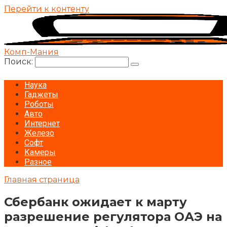
Перейти к контенту
Комп-Мания
Поиск:
Наука
Гаджеты
Роботы
Авто
Интернет
Железо
Софт
Камеры
Разное
Главная страница
Сбербанк ожидает к марту
разрешение регулятора ОАЭ на