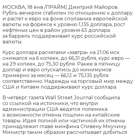
МОСКВА, 18 янв /ПРАЙМ/, Дмитрий Майоров.
Рубль вечером стабилен по отношению к доллару
и растет к евро на фоне сползания европейской
валюты на форексе к уровню 1,135 доллара, рост
нефтяных цен в район уровня 63 доллара
за баррель поддерживает курс российской
валюты.
Курс
доллара расчетами «завтра» на 21.06 мск
снижался на 6 копеек, до 66,31 рубля, курс евро —
на 29 копеек, до 75,30 рубля. Ранее в пятницу
доллар и евро опускались до минимумов
примерно за месяц — 66,12 и 75,135 рубля
соответственно. Надежды на торговый мир между
США и Китаем поддерживают курс доллара.
В четверг газета Wall Street Journal сообщила
со ссылкой на источники, что внутри
администрации США ведется полемика
о возможности отмены пошлин на китайские
товары. Идея полной или частичной их отмены
принадлежит главе минфина Стивену Мнучину.
Министр таким образом рассчитывает добиться