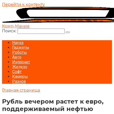
Перейти к контенту
Комп-Мания
Поиск:
Наука
Гаджеты
Роботы
Авто
Интернет
Железо
Софт
Камеры
Разное
Главная страница
Рубль вечером растет к евро,
поддерживаемый нефтью