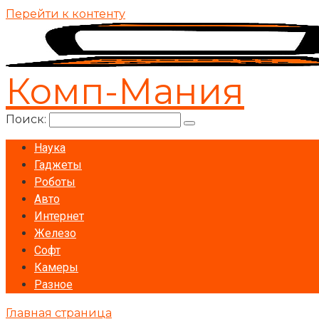
Перейти к контенту
Комп-Мания
Поиск:
Наука
Гаджеты
Роботы
Авто
Интернет
Железо
Софт
Камеры
Разное
Главная страница