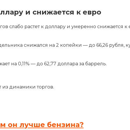
оллару и снижается к евро
ргов слабо растет к доллару и умеренно снижается 
едельника снижался на 2 копейки — до 66,26 рубля, 
т на 0,11% — до 62,77 доллара за баррель.
т из динамики торгов.
ем он лучше бензина?