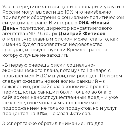
Уже в середине января цены на товары и услуги в
России могут вырасти до 10%, что неизбежно
приведет к обострению социально-политической
ситуации в стране. В интервью
РИА «Новый
День»
политолог, директор консалтингового
агентства «NPR Group»
Дмитрий Фетисов
отметил, что
главным риском может стать то, как
именно будет проявляться недовольство
граждан, и почувствует ли Кремль грань, за
которую лучше не заходить.
«В первую очередь риски социально-
экономического плана, потому что 1 января с
повышением НДС мы увидим рост цен. При этом
следует ожидать новой волны санкций – к
сожалению, российская экономика прошла
период, когда санкции были только во благо,
сейчас они наносят существенный вред – и уже
же к середине января мы столкнёмся с
подорожанием не только продуктов, но и услуг
процентов на 10%», – сказал Фетисов.
Эксперт также обратил внимание, что для