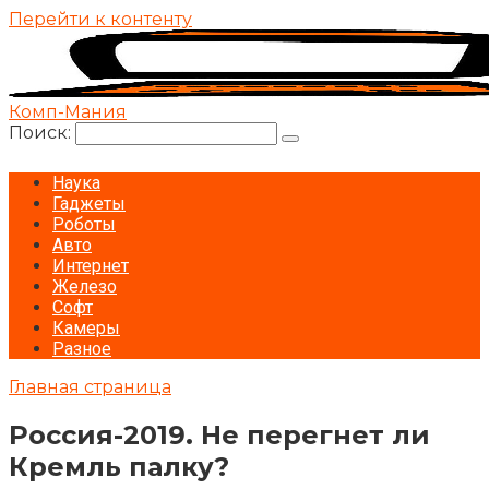
Перейти к контенту
Комп-Мания
Поиск:
Наука
Гаджеты
Роботы
Авто
Интернет
Железо
Софт
Камеры
Разное
Главная страница
Россия-2019. Не перегнет ли
Кремль палку?