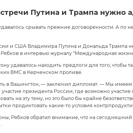
встречи Путина и Трампа нужно 
давалось срывать прежние договорённости. А по н
ссии и США
Владимира Путина и Дональда Трампа н
 Рябков в интервью журналу "Международная жизнь
ону удавалось находить предлоги для того, чтобы та
ских ВМС в Керченском проливе.
вать в Вашингтон, — заключил дипломат. — Мы имее
частие президента России, где возможно участие п
вать на эту тему, но это было бы крайне безответс
пытки продиктовать какие-то условия контрпродукти
оны, Рябков обратил внимание, что на сегодняшни
.