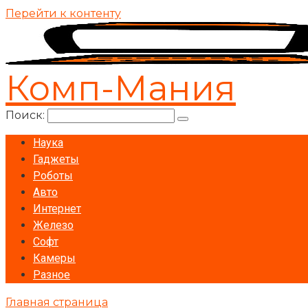
Перейти к контенту
Комп-Мания
Поиск:
Наука
Гаджеты
Роботы
Авто
Интернет
Железо
Софт
Камеры
Разное
Главная страница