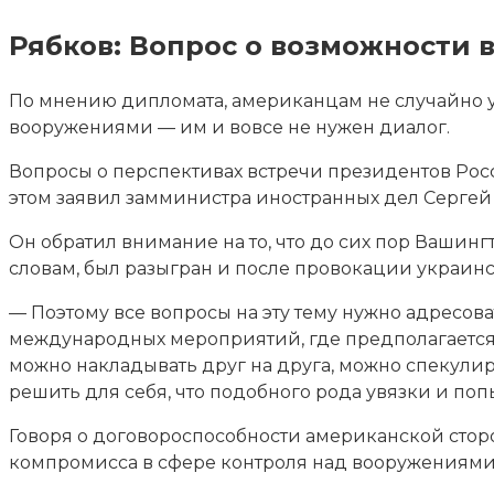
Рябков: Вопрос о возможности 
По мнению дипломата, американцам не случайно у
вооружениями — им и вовсе не нужен диалог.
Вопросы о перспективах встречи президентов Ро
этом заявил замминистра иностранных дел Сергей
Он обратил внимание на то, что до сих пор Вашингт
словам, был разыгран и после провокации украин
— Поэтому все вопросы на эту тему нужно адресо
международных мероприятий, где предполагается у
можно накладывать друг на друга, можно спекулиро
решить для себя, что подобного рода увязки и по
Говоря о договороспособности американской стор
компромисса в сфере контроля над вооружениями