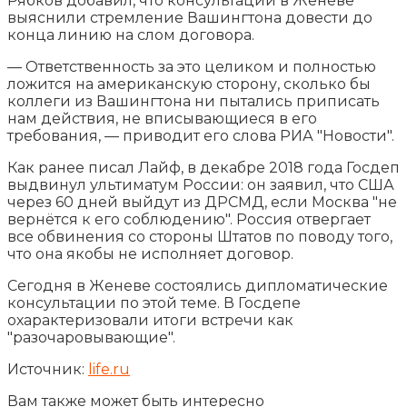
Рябков добавил, что консультации в Женеве
выяснили стремление Вашингтона довести до
конца линию на слом договора.
— Ответственность за это целиком и полностью
ложится на американскую сторону, сколько бы
коллеги из Вашингтона ни пытались приписать
нам действия, не вписывающиеся в его
требования, — приводит его слова РИА "Новости".
Как ранее писал Лайф, в декабре 2018 года Госдеп
выдвинул ультиматум России: он заявил, что США
через 60 дней выйдут из ДРСМД, если Москва "не
вернётся к его соблюдению". Россия отвергает
все обвинения со стороны Штатов по поводу того,
что она якобы не исполняет договор.
Сегодня в Женеве состоялись дипломатические
консультации по этой теме. В Госдепе
охарактеризовали итоги встречи как
"разочаровывающие".
Источник:
life.ru
Вам также может быть интересно