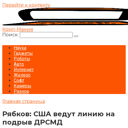
Перейти к контенту
Комп-Мания
Поиск:
Наука
Гаджеты
Роботы
Авто
Интернет
Железо
Софт
Камеры
Разное
Главная страница
Рябков: США ведут линию на
подрыв ДРСМД