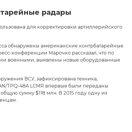
атарейные радары
пользована для корректировки артиллерийского
сса
обнаружены американские контрбатарейные
есс-конференции Марочко рассказал, что по
кими военными, выявлены новые оборудованные
оружения ВСУ, зафиксирована техника,
С AN/TPQ-48A LCMR впервые были переданы
бщую сумму $118 млн. В 2015 году одну из
ченцам.