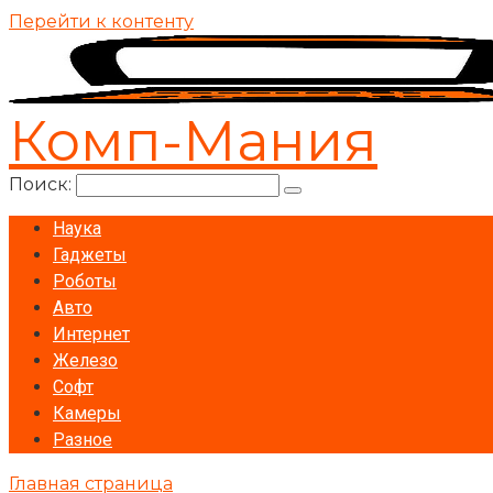
Перейти к контенту
Комп-Мания
Поиск:
Наука
Гаджеты
Роботы
Авто
Интернет
Железо
Софт
Камеры
Разное
Главная страница