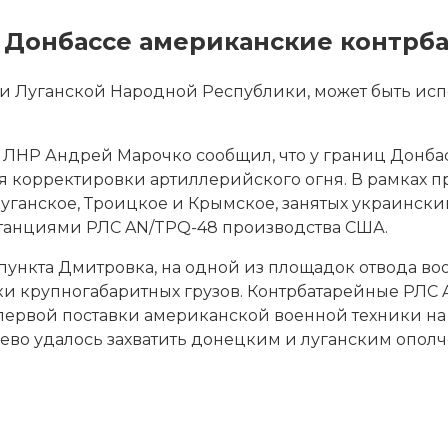
в Донбассе американские контрб
ки Луганской Народной Республики, может быть ис
НР Андрей Марочко сообщил, что у границ Донба
корректировки артиллерийского огня. В рамках пр
Луганское, Троицкое и Крымское, занятых украинс
танциями РЛС AN/TPQ-48 производства США.
 пункта Дмитровка, на одной из площадок отвода во
ки крупногабаритных грузов. Контрбатарейные РЛ
первой поставки американской военной техники на о
ево удалось захватить донецким и луганским опол