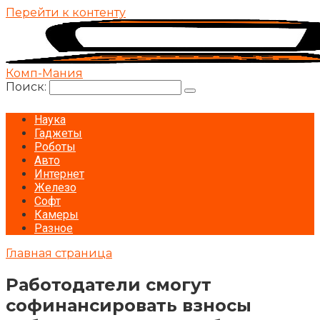
Перейти к контенту
Комп-Мания
Поиск:
Наука
Гаджеты
Роботы
Авто
Интернет
Железо
Софт
Камеры
Разное
Главная страница
Работодатели смогут
софинансировать взносы