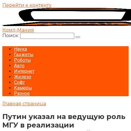
Перейти к контенту
Комп-Мания
Поиск:
Наука
Гаджеты
Роботы
Авто
Интернет
Железо
Софт
Камеры
Разное
Главная страница
Путин указал на ведущую роль
МГУ в реализации