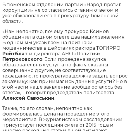
В тюменском отделении партии «Народ против
коррупции» не согласились с таким ответом и
уже обжаловали его в прокуратуру Тюменской
области.
«Нам непонятно, почему прокурор Ксимов
объединил в одном ответе два наших заявления.
В одном мы указываем на признаки
мошенничества в действиях ректора ТОГИРРО
Ройтблат
и директора АНО «Полития»
Петроковского
. Если проведена закупка
образовательных услуг, а по факту оказаны
совершенно другие, не соответствующие
техзаданию, то прокуратура должна задать вопрос
заказчику: как принимались данные услуги? Но в
этой части наше заявление вообще осталось без
ответа», – говорит председатель политсовета
Алексей Савоськин
.
Также, по его словам, непонятно как
формировалась цена на проведение этого
мероприятия. В журналистском расследовании
присутствует последняя смета от 2015 года и
многие расходные статьи в ней вызывают