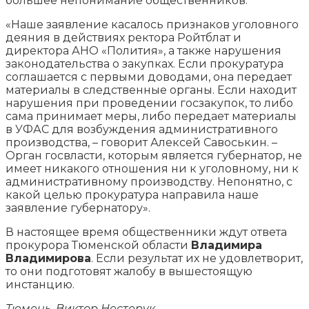
большее непонимание общественников.
«Наше заявление касалось признаков уголовного
деяния в действиях ректора Ройтблат и
директора АНО «Полития», а также нарушения
законодательства о закупках. Если прокуратура
соглашается с первыми доводами, она передает
материалы в следственные органы. Если находит
нарушения при проведении госзакупок, то либо
сама принимает меры, либо передает материалы
в УФАС для возбуждения административного
производства, – говорит Алексей Савоськин. –
Орган госвласти, которым является губернатор, не
имеет никакого отношения ни к уголовному, ни к
административному производству. Непонятно, с
какой целью прокуратура направила наше
заявление губернатору».
В настоящее время общественники ждут ответа
прокурора Тюменской области
Владимира
Владимирова
. Если результат их не удовлетворит,
то они подготовят жалобу в вышестоящую
инстанцию.
Тюмень, Виктор Нестерук