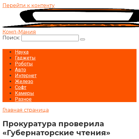
Перейти к контенту
Комп-Мания
Поиск:
Наука
Гаджеты
Роботы
Авто
Интернет
Железо
Софт
Камеры
Разное
Главная страница
Прокуратура проверила
«Губернаторские чтения»