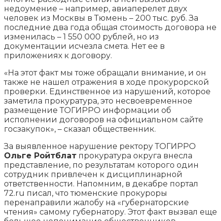
недоумение – например, авиаперелет двух
человек из Москвы в Тюмень – 200 тыс. руб. За
последние два года общая стоимость договора не
изменилась – 1 550 000 рублей, но из
документации исчезла смета. Нет ее в
приложениях к договору.
«На этот факт мы тоже обращали внимание, и он
также не нашел отражения в ходе прокурорской
проверки. Единственное из нарушений, которое
заметила прокуратура, это несвоевременное
размещение ТОГИРРО информации об
исполнении договоров на официальном сайте
госзакупок», – сказал общественник.
За выявленное нарушение ректору ТОГИРРО
Ольге Ройтблат
прокуратура округа внесла
представление, по результатам которого один
сотрудник привлечен к дисциплинарной
ответственности. Напомним, в декабре портал
72.ru писал, что тюменские прокуроры
перенаправили жалобу на «губернаторские
чтения» самому губернатору. Этот факт вызвал еще