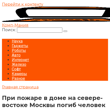
Перейти к контенту
Комп-Мания
Поиск:
Наука
Гаджеты
Роботы
Авто
Интернет
Железо
Софт
Камеры
Разное
Главная страница
При пожаре в доме на севере-
востоке Москвы погиб человек