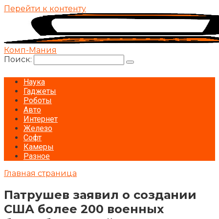
Перейти к контенту
Комп-Мания
Поиск:
Наука
Гаджеты
Роботы
Авто
Интернет
Железо
Софт
Камеры
Разное
Главная страница
Патрушев заявил о создании
США более 200 военных