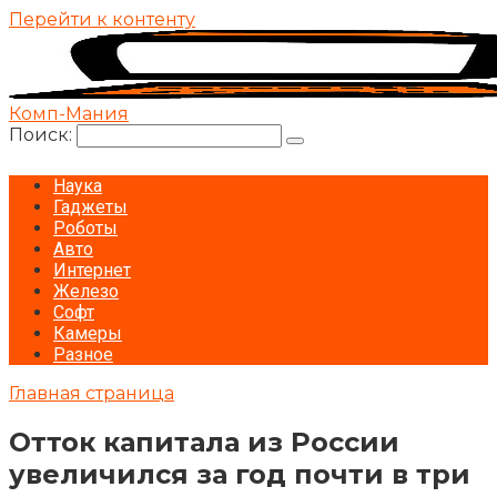
Перейти к контенту
Комп-Мания
Поиск:
Наука
Гаджеты
Роботы
Авто
Интернет
Железо
Софт
Камеры
Разное
Главная страница
Отток капитала из России
увеличился за год почти в три