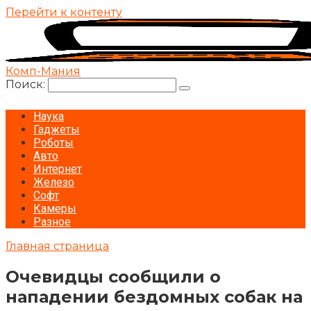
Перейти к контенту
Комп-Мания
Поиск:
Наука
Гаджеты
Роботы
Авто
Интернет
Железо
Софт
Камеры
Разное
Главная страница
Очевидцы сообщили о
нападении бездомных собак на