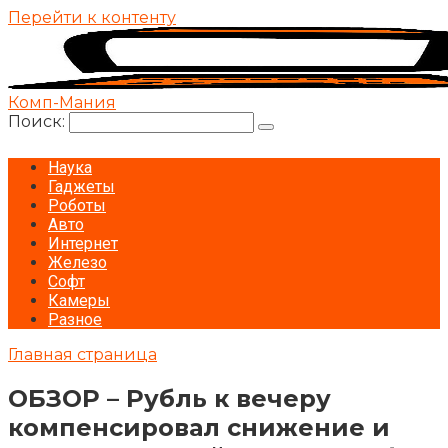
Перейти к контенту
Комп-Мания
Поиск:
Наука
Гаджеты
Роботы
Авто
Интернет
Железо
Софт
Камеры
Разное
Главная страница
ОБЗОР – Рубль к вечеру
компенсировал снижение и