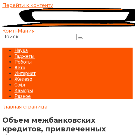
Перейти к контенту
Комп-Мания
Поиск:
Наука
Гаджеты
Роботы
Авто
Интернет
Железо
Софт
Камеры
Разное
Главная страница
Объем межбанковских
кредитов, привлеченных