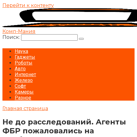
Перейти к контенту
Комп-Мания
Поиск:
Наука
Гаджеты
Роботы
Авто
Интернет
Железо
Софт
Камеры
Разное
Главная страница
Не до расследований. Агенты
ФБР пожаловались на