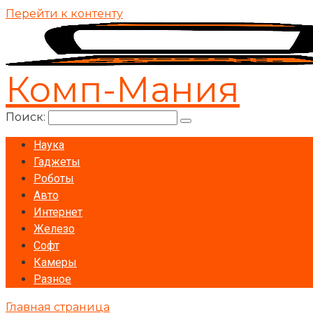
Перейти к контенту
Комп-Мания
Поиск:
Наука
Гаджеты
Роботы
Авто
Интернет
Железо
Софт
Камеры
Разное
Главная страница