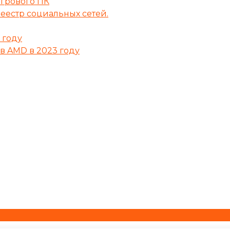
грового ПК
реестр социальных сетей.
 году
в AMD в 2023 году