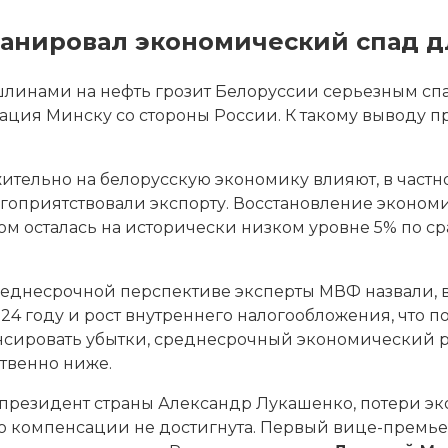
ланировал экономический спад д
инами на нефть грозит Белоруссии серьезным спа
ация Минску со стороны России. К такому выводу 
жительно на белорусскую экономику влияют, в част
агоприятствовали экспорту. Восстановление эконом
этом осталась на исторически низком уровне 5% по
еднесрочной перспективе эксперты МВФ назвали, в 
4 году и рост внутреннего налогообложения, что п
сировать убытки, среднесрочный экономический ро
твенно ниже.
 президент страны Александр Лукашенко, потери эк
ь о компенсации не достигнута. Первый вице-премь