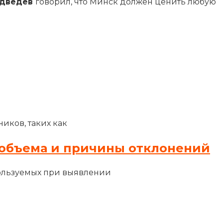
едведев
говорил, что Минск должен ценить любую
иков, таких как
объема и причины отклонений
ользуемых при выявлении