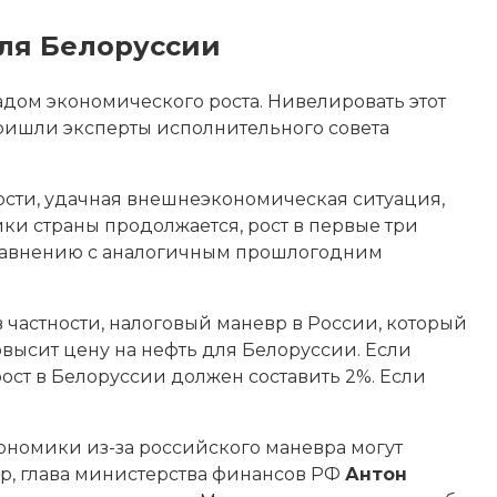
ля Белоруссии
дом экономического роста. Нивелировать этот
пришли эксперты исполнительного
совета
ности, удачная внешнеэкономическая ситуация,
ики страны продолжается, рост в первые три
 сравнению с аналогичным прошлогодним
частности, налоговый маневр в России, который
овысит цену на нефть для Белоруссии. Если
ст в Белоруссии должен составить 2%. Если
ономики из-за российского маневра могут
ер, глава министерства финансов РФ
Антон