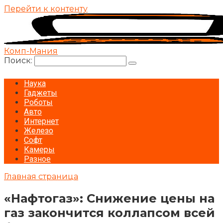
Перейти к контенту
Комп-Мания
Поиск:
Наука
Гаджеты
Роботы
Авто
Интернет
Железо
Софт
Камеры
Разное
Главная страница
«Нафтогаз»: Снижение цены на
газ закончится коллапсом всей