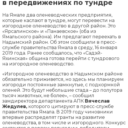
в передвижениях по тундре
На Ямале два оленеводческих предприятия,
которые каслают в тундре, могут перевести на
изгородное оленеводство в другой район. Это
«Ярсалинское» и «Панаевское» (оба из
Ямальского района). Им предлагают переехать в
Надымский район. Об этом сообщили в пресс-
службе
правительства Ямала в среду, 16 января
2019 года. Ранее сообщалось, что «Садэй-
Яхинская» община готова перейти с тундрового
на изгородное оленеводство.
«Изгородное оленеводство в Надымском районе
обязательно приживется, но здесь мы планируем
изгороди постоянные замкнутые, с подкормкой
оленей. Это будут небольшие стада – до полутора
тысяч животных, не более», – сообщил
замдиректора департамента АПК
Вячеслав
Жедулев,
которого цитируют в пресс-службе
правительства Ямала. В 2019 году чиновники
впервые распределят гранты на развитие
оленеводства, в том числе и изгородного. Конкурс