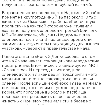
состоится в первом полугодии, победители
получат два гранта по 15 млн рублей каждый.
В правительстве надеются, что Надымский район
примет на круглогодичный выпас около 10 тыс.
животных из Ямальского района. «Постоянную
прописку» на Хэнской стороне уже изъявили
желание получить оленеводы третьей бригады
МП «Панаевское», общины «Недарма» и два
оленевода-частника. В настоящее время они
занимаются изучением подходящих для выпаса
участков», – уверяют в правительстве Ямала.
Ранее агентство «Новый День» сообщало о том,
что на Ямале начали сокращать оленеводческие
предприятия. В том числе, ликвидируется МОП
«Ямальское». И переход на изгородное
оленеводство, и ликвидация предпритий – это
меры чиновников по сокращению поголовья
оленей. После вспышки сибиркой язвы на Ямале
выяснилось, что оленям в тундре недостаточно
корма, что поголовье выросло и пастбища
неспособны прокормить такое количество
животных. При этом специалисты в беседе с