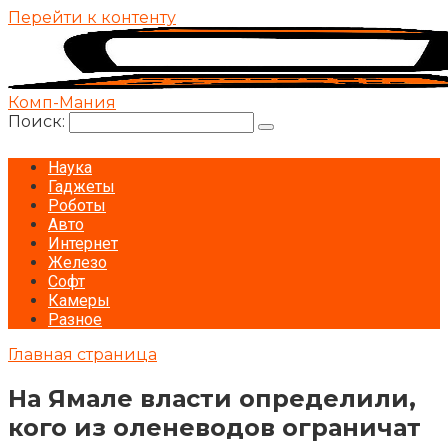
Перейти к контенту
Комп-Мания
Поиск:
Наука
Гаджеты
Роботы
Авто
Интернет
Железо
Софт
Камеры
Разное
Главная страница
На Ямале власти определили,
кого из оленеводов ограничат