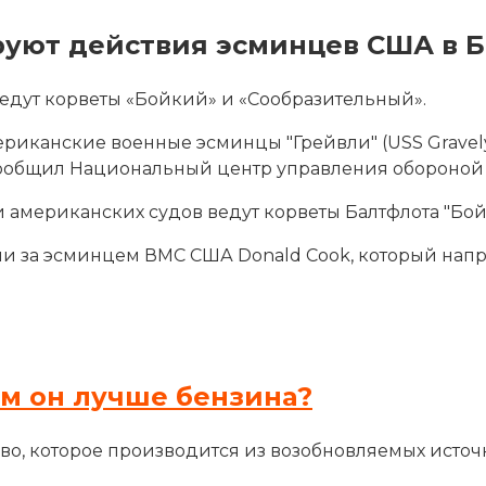
уют действия эсминцев США в 
едут корветы «Бойкий» и «Сообразительный».
канские военные эсминцы "Грейвли" (USS Gravely 
сообщил Национальный центр управления обороной
 американских судов ведут корветы Балтфлота "Бой
ли за эсминцем ВМС США Donald Cook, который напр
ем он лучше бензина?
во, которое производится из возобновляемых источн