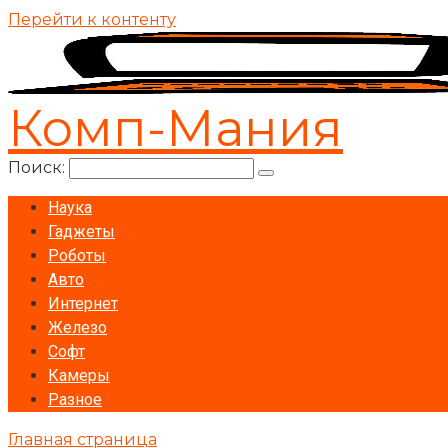
Перейти к контенту
Комп-Мания
Поиск:
Наука
Гаджеты
Роботы
Авто
Интернет
Железо
Софт
Камеры
Разное
Главная страница