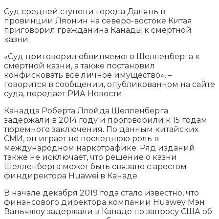
Суд средней ступени города Далянь в
провинции Ляонин на северо-востоке Китая
приговорил гражданина Канады к смертной
казни.
«Суд приговорил обвиняемого Шелленберга к
смертной казни, а также постановил
конфисковать все личное имущество», –
говорится в сообщении,
опубликованном на сайте
суда, передает РИА Новости.
Канадца Роберта Ллойда Шелленберга
задержали в 2014 году и проговорили к 15 годам
тюремного заключения. По данным китайских
СМИ, он играет не последнюю роль в
международном наркотрафике. Ряд изданий
также не исключает, что решение о казни
Шелленберга может быть связано с арестом
финдиректора Huawei в Канаде.
В начале декабря 2019 года стало известно, что
финансового директора компании Huawey Мэн
Ваньчжоу задержали в Канаде по запросу США об