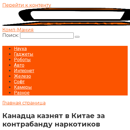
Перейти к контенту
Комп-Мания
Поиск:
Наука
Гаджеты
Роботы
Авто
Интернет
Железо
Софт
Камеры
Разное
Главная страница
Канадца казнят в Китае за
контрабанду наркотиков