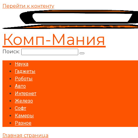
Перейти к контенту
Комп-Мания
Поиск:
Наука
Гаджеты
Роботы
Авто
Интернет
Железо
Софт
Камеры
Разное
Главная страница