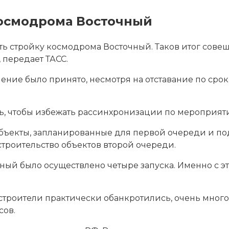
космодрома Восточный
ть стройку космодрома Восточный. Таков итог сов
 передает ТАСС.
ение было принято,
несмотря на отставание по сро
ть, чтобы избежать рассинхронизации по мероприят
объекты, запланированные для первой очереди и п
строительство объектов второй очереди.
ный было осуществлено четыре запуска. Именно с 
о строители практически обанкротились, очень много
сов.