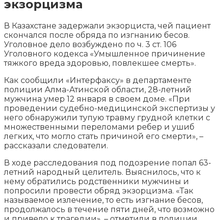
экзорцизма
В Казахстане задержали экзорциста, чей пациент
скончался после обряда по изгнанию бесов.
Уголовное дело возбуждено по ч. 3 ст. 106
Уголовного кодекса «Умышленное причинение
тяжкого вреда здоровью, повлекшее смерть».
Как сообщили «Интерфаксу» в департаменте
полиции
Алма-Атинской области, 28-летний
мужчина умер 12 января в своем доме. «При
проведении судебно-медицинской экспертизы у
него обнаружили тупую травму грудной клетки с
множественными переломами ребер и ушиб
легких, что могло стать причиной его смерти», –
рассказали следователи.
В ходе расследования под подозрение попал 63-
летний народный целитель. Выяснилось, что к
нему обратились родственники мужчины и
попросили провести обряд экзорцизма. «Так
называемое излечение, то есть изгнание бесов,
продолжалось в течение пяти дней, что возможно
и привело к трагедии», – отметили в полиции.