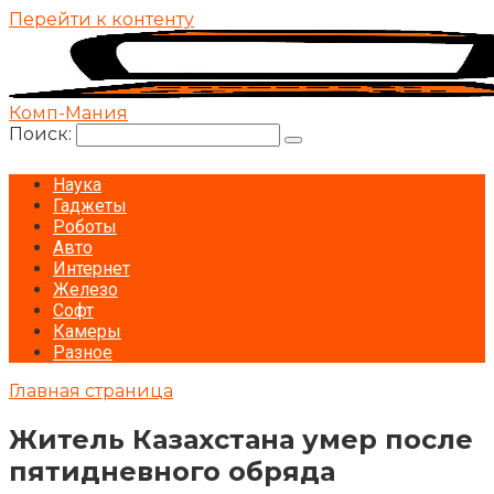
Перейти к контенту
Комп-Мания
Поиск:
Наука
Гаджеты
Роботы
Авто
Интернет
Железо
Софт
Камеры
Разное
Главная страница
Житель Казахстана умер после
пятидневного обряда