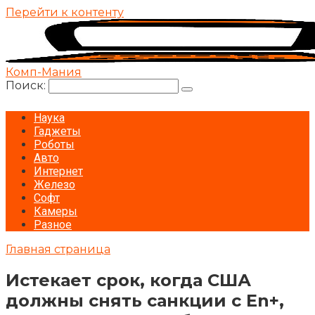
Перейти к контенту
Комп-Мания
Поиск:
Наука
Гаджеты
Роботы
Авто
Интернет
Железо
Софт
Камеры
Разное
Главная страница
Истекает срок, когда США
должны снять санкции с En+,