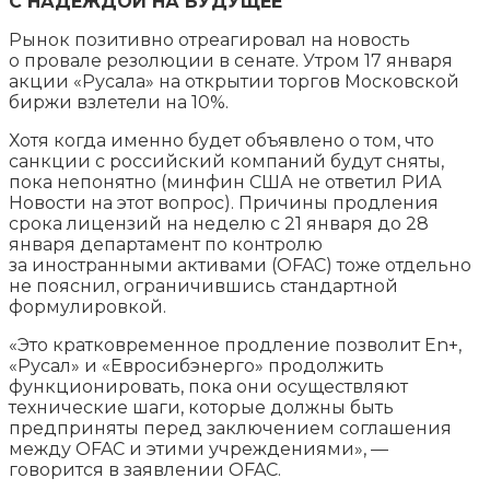
С НАДЕЖДОЙ НА БУДУЩЕЕ
Рынок позитивно отреагировал на новость
о провале резолюции в сенате. Утром 17 января
акции «Русала» на открытии торгов Московской
биржи взлетели на 10%.
Хотя когда именно будет объявлено о том, что
санкции с российский компаний будут сняты,
пока непонятно (минфин США не ответил РИА
Новости на этот вопрос). Причины продления
срока лицензий на неделю с 21 января до 28
января департамент по контролю
за иностранными активами (OFAC) тоже отдельно
не пояснил, ограничившись стандартной
формулировкой.
«Это кратковременное продление позволит En+,
«Русал» и «Евросибэнерго» продолжить
функционировать, пока они осуществляют
технические шаги, которые должны быть
предприняты перед заключением соглашения
между OFAC и этими учреждениями», —
говорится в заявлении OFAC.