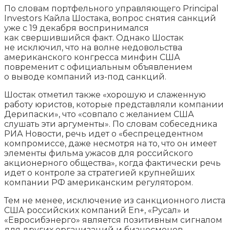
По словам портфельного управляющего Principal
Investors Кайла Шостака, вопрос снятия санкций
уже с 19 декабря воспринимался
как свершившийся факт. Однако Шостак
не исключил, что на волне недовольства
американского конгресса минфин США
повременит с официальным объявлением
о выводе компаний из-под санкций.
Шостак отметил также «хорошую и слаженную
работу юристов, которые представляли компании
Дерипаски», что «совпало с желанием США
слушать эти аргументы». По словам собеседника
РИА Новости, речь идет о «беспрецедентном
компромиссе, даже несмотря на то, что он имеет
элементы фильма ужасов для российского
акционерного общества», когда фактически речь
идет о контроле за стратегией крупнейших
компании РФ американским регулятором.
Тем не менее, исключение из санкционного листа
США российских компаний En+, «Русал» и
«Евросибэнерго» является позитивным сигналом
для других организаций и бизнесменов