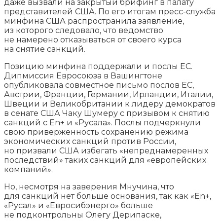
даже вызвали на закрытый брифинг в палату
представителей США. По его итогам пресс-служба
минфина США распространила заявление,
из которого следовало, что ведомство
не намерено отказываться от своего курса
на снятие санкций.
Позицию минфина поддержали и послы ЕС.
Дипмиссия Евросоюза в Вашингтоне
опубликовала совместное письмо послов ЕС,
Австрии, Франции, Германии, Ирландии, Италии,
Швеции и Великобритании к лидеру демократов
в сенате США Чаку Шумеру с призывом к снятию
санкций с En+ и «Русала». Послы подчеркнули
свою приверженность сохранению режима
экономических санкций против России,
но призвали США избегать «непреднамеренных
последствий» таких санкций для «европейских
компаний».
Но, несмотря на заверения Мнучина, что
для санкций нет больше основания, так как «En+,
«Русал» и «Евросибэнерго» больше
не подконтрольны Олегу Дерипаске,