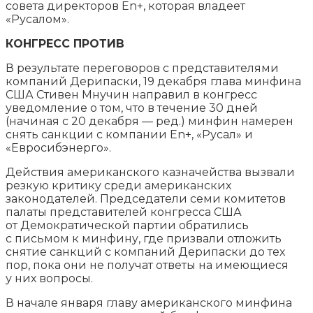
совета директоров En+, которая владеет
«Русалом».
КОНГРЕСС ПРОТИВ
В результате переговоров с представителями
компаний Дерипаски, 19 декабря глава минфина
США Стивен Мнучин направил в конгресс
уведомление о том, что в течение 30 дней
(начиная с 20 декабря — ред.) минфин намерен
снять санкции с компании En+, «Русал» и
«Евросибэнерго».
Действия американского казначейства вызвали
резкую критику среди американских
законодателей. Председатели семи комитетов
палаты представителей конгресса США
от Демократической партии обратились
с письмом к минфину, где призвали отложить
снятие санкций с компаний Дерипаски до тех
пор, пока они не получат ответы на имеющиеся
у них вопросы.
В начале января главу американского минфина