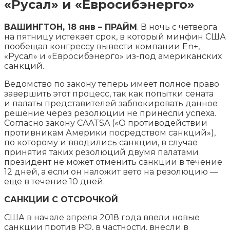
«Русал» и «Евросибэнерго»
ВАШИНГТОН, 18 янв – ПРАЙМ
. В ночь с четверга
на пятницу истекает срок, в который минфин США
пообещал конгрессу вывести компании En+,
«Русал» и «Евросибэнерго» из-под американских
санкций.
Ведомство по закону теперь имеет полное право
завершить этот процесс, так как
попытки сената
и палаты представителей заблокировать данное
решение через резолюции не принесли успеха.
Согласно закону CAATSA («О противодействии
противникам Америки посредством санкций»),
по которому и вводились санкции, в случае
принятия таких резолюций двумя палатами
президент не может отменить санкции в течение
12 дней, а если он наложит вето на резолюцию —
еще в течение 10 дней.
САНКЦИИ С ОТСРОЧКОЙ
США в начале апреля 2018 года ввели новые
санкции против РФ, в частности, внесли в