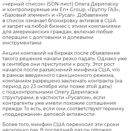
«черный список» (SDN-лист) Олега Дерипаску
и контролируемые им En+ Group, «Группу ГАЗ»,
«Базовый элемент» и «Русал». Добавление
в список означает блокировку активов в США
и запрет на любой бизнес с этими компаниями
для американских граждан, включая любые
операции с долговыми и долевыми
инструментами.
Акции компаний на биржах после объявления
такого решения начали резко падать. Однако уже
в сентябре они приступили к росту. Этот рост
начался после разъяснений минфина США, что
в рамках введенного санкционного режима,
компаниям разрешено заключать контракты (на
период до 23 октября или позже этой даты)
с подконтрольными Олегу Дерипаске
структурами, в частности «Русалом», если
контрагенты уже имели похожие соглашения
прежде. То есть, если они соответствуют термину
«поддержание» деловой активности.
Более того, минфин США переносил эти сроки
несколько раз. В последний раз он отложил