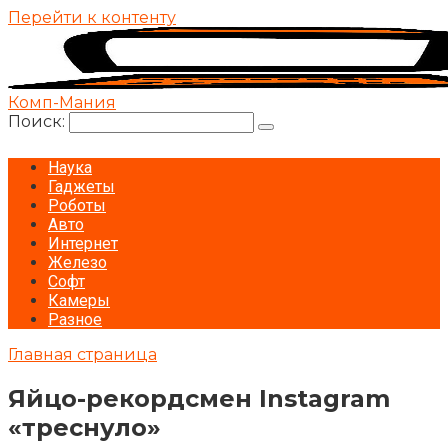
Перейти к контенту
Комп-Мания
Поиск:
Наука
Гаджеты
Роботы
Авто
Интернет
Железо
Софт
Камеры
Разное
Главная страница
Яйцо-рекордсмен Instagram
«треснуло»