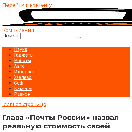
Перейти к контенту
Комп-Мания
Поиск:
Наука
Гаджеты
Роботы
Авто
Интернет
Железо
Софт
Камеры
Разное
Главная страница
Глава «Почты России» назвал
реальную стоимость своей