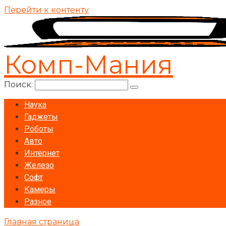
Перейти к контенту
Комп-Мания
Поиск:
Наука
Гаджеты
Роботы
Авто
Интернет
Железо
Софт
Камеры
Разное
Главная страница