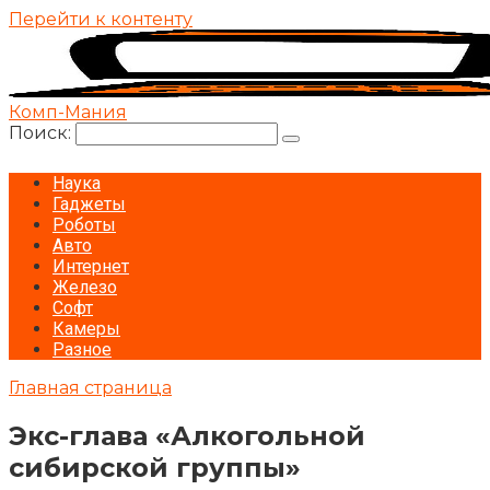
Перейти к контенту
Комп-Мания
Поиск:
Наука
Гаджеты
Роботы
Авто
Интернет
Железо
Софт
Камеры
Разное
Главная страница
Экс-глава «Алкогольной
сибирской группы»