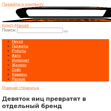
Перейти к контенту
Комп-Мания
Поиск:
Наука
Гаджеты
Роботы
Авто
Интернет
Железо
Софт
Камеры
Разное
Главная страница
Девяток яиц превратят в
отдельный бренд