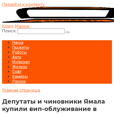
Перейти к контенту
Комп-Мания
Поиск:
Наука
Гаджеты
Роботы
Авто
Интернет
Железо
Софт
Камеры
Разное
Главная страница
Депутаты и чиновники Ямала
купили вип-облуживание в