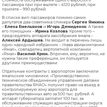
Стоимость обслуживания одного взрослого
пассажира при при вылете – 4120 рублей, при
прилете – 990 рублей.
В списке вип-пассажиров помимо самих
депутатов два советника спикера
Сергея Ямкина
–
Елена Емельянов
и
Игорь Демиденок
. А также
его помощник –
Ирина Козлова
. Кроме того –
председатель аппарата заксобрания ямала –
Алексей Ардышев.
Не входит в перечень лишь
один народный избранник – глава авиакомпании
«Ямал», совладелец вертолетной компании
«Ямал»
Василий Крюк.
Впрочем, ему, вероятно, не
нужны такие преференции, он пользуется
другими преимуществами.
Отдельные контракты с аэропортом заключили
ямальские чиновники. «Производственно-
техническое объединение управления делами
правительства ЯНАО» получит право на въезд в
контролируемую зону аэропорта для
правительственных авто за 500 тыс. рублей. А
аппарат губернатора заплатит 100 тыс. за
обслуживание служащих администрации округа