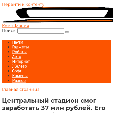
Перейти к контенту
Комп-Мания
Поиск:
Наука
Гаджеты
Роботы
Авто
Интернет
Железо
Софт
Камеры
Разное
Главная страница
Центральный стадион смог
заработать 37 млн рублей. Его