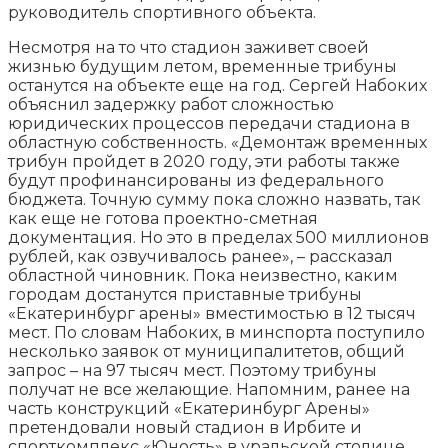
руководитель спортивного объекта.
Несмотря на то что стадион заживет своей
жизнью будущим летом, временные трибуны
останутся на объекте еще на год. Сергей Набоких
объяснил задержку работ сложностью
юридических процессов передачи стадиона в
областную собственность. «Демонтаж временных
трибун пройдет в 2020 году, эти работы также
будут профинансированы из федерального
бюджета. Точную сумму пока сложно назвать, так
как еще не готова проектно-сметная
документация. Но это в пределах 500 миллионов
рублей, как озвучивалось ранее», – рассказал
областной чиновник. Пока неизвестно, каким
городам достанутся приставные трибуны
«Екатеринбург арены» вместимостью в 12 тысяч
мест. По словам Набоких, в минспорта поступило
несколько заявок от муниципалитетов, общий
запрос – на 97 тысяч мест. Поэтому трибуны
получат не все желающие. Напомним, ранее на
часть конструкций «Екатеринбург Арены»
претендовали новый стадион в Ирбите и
спорткомплекс «Юность» в уральской столице.