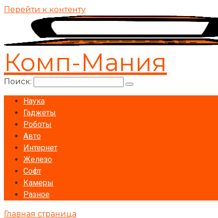
Перейти к контенту
Комп-Мания
Поиск:
Наука
Гаджеты
Роботы
Авто
Интернет
Железо
Софт
Камеры
Разное
Главная страница