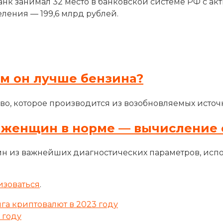
анк занимал 32 место в банковской системе РФ с ак
еления — 199,6 млрд рублей.
ем он лучше бензина?
во, которое производится из возобновляемых источн
 женщин в норме — вычисление 
н из важнейших диагностических параметров, исп
изоваться
.
а криптовалют в 2023 году
 году