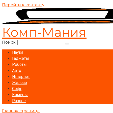
Перейти к контенту
Комп-Мания
Поиск:
Наука
Гаджеты
Роботы
Авто
Интернет
Железо
Софт
Камеры
Разное
Главная страница