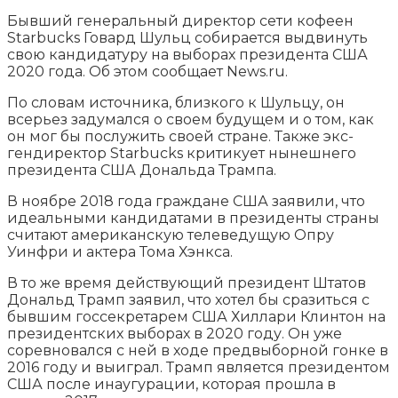
Бывший генеральный директор сети кофеен
Starbucks Говард Шульц собирается выдвинуть
свою кандидатуру на выборах президента США
2020 года. Об этом сообщает News.ru.
По словам источника, близкого к Шульцу, он
всерьез задумался о своем будущем и о том, как
он мог бы послужить своей
стране. Также экс-
гендиректор Starbucks критикует нынешнего
президента США Дональда Трампа.
В ноябре 2018 года граждане США заявили, что
идеальными кандидатами в президенты страны
считают американскую телеведущую Опру
Уинфри и актера Тома Хэнкса.
В то же время действующий президент Штатов
Дональд Трамп заявил, что хотел бы сразиться с
бывшим госсекретарем США Хиллари Клинтон на
президентских выборах в 2020 году. Он уже
соревновался с ней в ходе предвыборной гонке в
2016 году и выиграл. Трамп является президентом
США после инаугурации, которая прошла в