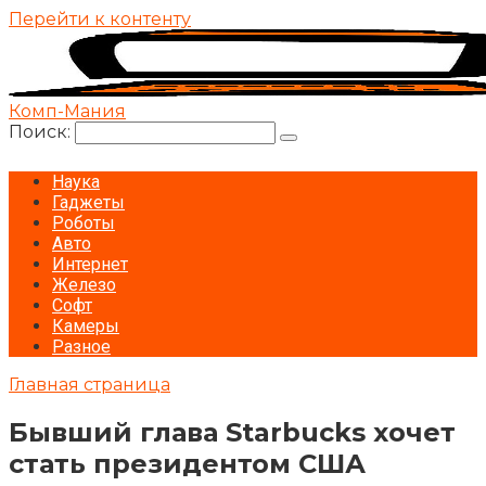
Перейти к контенту
Комп-Мания
Поиск:
Наука
Гаджеты
Роботы
Авто
Интернет
Железо
Софт
Камеры
Разное
Главная страница
Бывший глава Starbucks хочет
стать президентом США