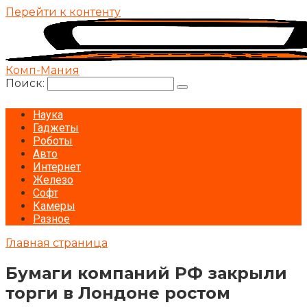
Перейти к контенту
Комп-Мания
Поиск:
Наука
Гаджеты
Роботы
Авто
Интернет
Железо
Софт
Камеры
Разное
Главная страница
Бумаги компаний РФ закрыли
торги в Лондоне ростом