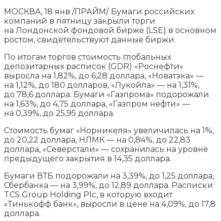
МОСКВА, 18 янв /ПРАЙМ/. Бумаги российских
компаний в пятницу закрыли торги
на Лондонской фондовой бирже (LSE) в основном
ростом, свидетельствуют данные биржи.
По итогам торгов стоимость глобальных
депозитарных расписок (GDR) «Роснефти»
выросла на 1,82%, до 6,28 доллара, «Новатэка»
—
на 1,12%, до 180 долларов, «Лукойла» — на 1,31%,
до 78,6 доллара. Бумаги «Газпрома» подорожали
на 1,63%, до 4,75 доллара, «Газпром нефти» —
на 0,39%, до 25,95 доллара.
Стоимость бумаг «Норникеля» увеличилась на 1%,
до 20,22 доллара, НЛМК — на 0,84%, до 22,83
доллара, «Северстали» — сохранилась на уровне
предыдущего закрытия в 14,35 доллара.
Бумаги ВТБ подорожали на 3,39%, до 1,25 доллара,
Сбербанка — на 3,99%, до 12,89 доллара. Расписки
TCS Group Holding Plc, в которую входит
«Тинькофф банк», выросли в цене на 4,09%, до 17,8
доллара.