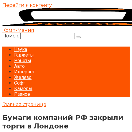
Перейти к контенту
Комп-Мания
Поиск:
Наука
Гаджеты
Роботы
Авто
Интернет
Железо
Софт
Камеры
Разное
Главная страница
Бумаги компаний РФ закрыли
торги в Лондоне