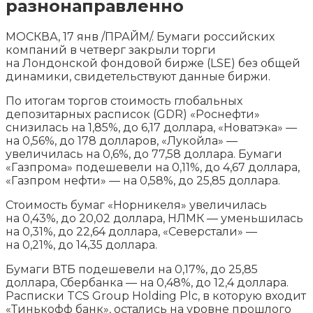
разнонаправленно
МОСКВА, 17 янв /ПРАЙМ/. Бумаги российских
компаний в четверг закрыли торги
на Лондонской фондовой бирже (LSE) без общей
динамики, свидетельствуют данные биржи.
По итогам торгов стоимость глобальных
депозитарных расписок (GDR) «Роснефти»
снизилась на 1,85%, до 6,17 доллара,
«Новатэка» —
на 0,56%, до 178 долларов, «Лукойла» —
увеличилась на 0,6%, до 77,58 доллара. Бумаги
«Газпрома» подешевели на 0,11%, до 4,67 доллара,
«Газпром нефти» — на 0,58%, до 25,85 доллара.
Стоимость бумаг «Норникеля» увеличилась
на 0,43%, до 20,02 доллара, НЛМК — уменьшилась
на 0,31%, до 22,64 доллара, «Северстали» —
на 0,21%, до 14,35 доллара.
Бумаги ВТБ подешевели на 0,17%, до 25,85
доллара, Сбербанка — на 0,48%, до 12,4 доллара.
Расписки TCS Group Holding Plc, в которую входит
«Тинькофф банк», остались на уровне прошлого