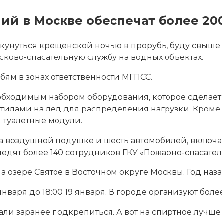
ий в Москве обеспечат более 20
окунуться крещенской ночью в прорубь, буду свыше
ково-спасательную службу на водных объектах.
ям в зонах ответственности МГПСС.
 необходимым набором оборудования, которое сдела
илами на лед для распределения нагрузки. Кроме то
 туалетные модули.
а воздушной подушке и шесть автомобилей, включа
едят более 140 сотрудников ГКУ «Пожарно-спасател
 озере Святое в Восточном округе Москвы. Год наза
нваря до 18:00 19 января. В городе организуют боле
 заранее подкрепиться. А вот на спиртное лучше н