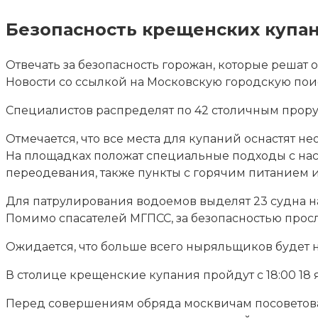
Безопасность крещенских купан
Отвечать за безопасность горожан, которые решат 
Новости со ссылкой на Московскую городскую поис
Специалистов распределят по 42
столичным проруб
Отмечается, что все места для купаний оснастят
На площадках положат специальные подходы с наст
переодевания, также пункты с горячим питанием и
Для патрулирования водоемов выделят 23 судна н
Помимо спасателей МГПСС, за безопасностью просл
Ожидается, что больше всего ныряльщиков будет на
В столице крещенские купания пройдут с 18:00 18 я
Перед совершениям обряда москвичам посоветовали