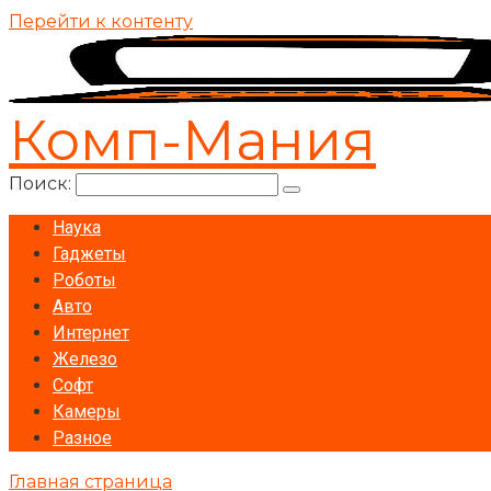
Перейти к контенту
Комп-Мания
Поиск:
Наука
Гаджеты
Роботы
Авто
Интернет
Железо
Софт
Камеры
Разное
Главная страница