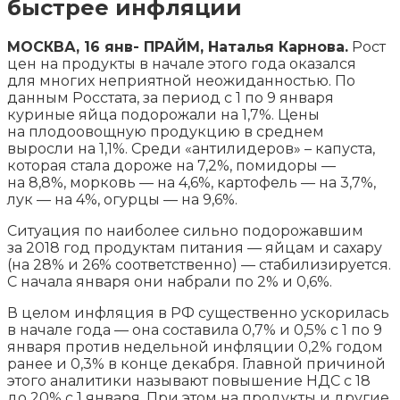
быстрее инфляции
МОСКВА, 16 янв- ПРАЙМ, Наталья Карнова.
Рост
цен на продукты в начале этого года оказался
для многих неприятной неожиданностью. По
данным Росстата, за период с 1 по 9 января
куриные яйца подорожали на 1,7%. Цены
на плодоовощную продукцию в среднем
выросли на 1,1%. Среди
«антилидеров» – капуста,
которая стала дороже на 7,2%, помидоры —
на 8,8%, морковь — на 4,6%, картофель — на 3,7%,
лук — на 4%, огурцы — на 9,6%.
Ситуация по наиболее сильно подорожавшим
за 2018 год продуктам питания — яйцам и сахару
(на 28% и 26% соответственно) — стабилизируется.
С начала января они набрали по 2% и 0,6%.
В целом инфляция в РФ существенно ускорилась
в начале года — она составила 0,7% и 0,5% с 1 по 9
января против недельной инфляции 0,2% годом
ранее и 0,3% в конце декабря. Главной причиной
этого аналитики называют повышение НДС с 18
до 20% с 1 января. При этом на продукты и другие