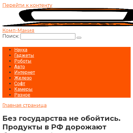
Перейти к контенту
Комп-Мания
Поиск:
Наука
Гаджеты
Роботы
Авто
Интернет
Железо
Софт
Камеры
Разное
Главная страница
Без государства не обойтись.
Продукты в РФ дорожают