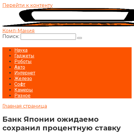
Перейти к контенту
Комп-Мания
Поиск:
Наука
Гаджеты
Роботы
Авто
Интернет
Железо
Софт
Камеры
Разное
Главная страница
Банк Японии ожидаемо
сохранил процентную ставку