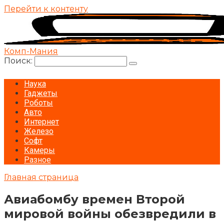
Перейти к контенту
Комп-Мания
Поиск:
Наука
Гаджеты
Роботы
Авто
Интернет
Железо
Софт
Камеры
Разное
Главная страница
Авиабомбу времен Второй
мировой войны обезвредили в