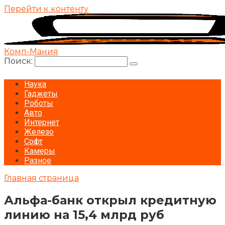
Перейти к контенту
Комп-Мания
Поиск:
Наука
Гаджеты
Роботы
Авто
Интернет
Железо
Софт
Камеры
Разное
Главная страница
Альфа-банк открыл кредитную
линию на 15,4 млрд руб