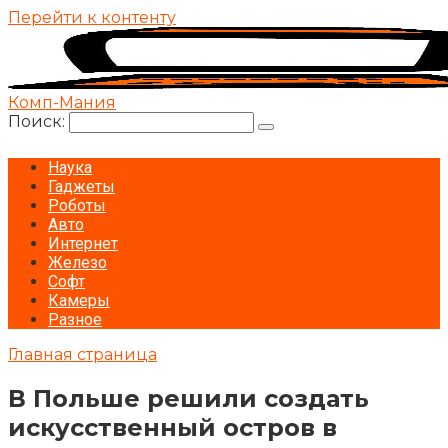
Перейти к контенту
Комп-Мания
Поиск:
Наука
Гаджеты
Роботы
Авто
Интернет
Железо
Софт
Камеры
Разное
Главная страница
В Польше решили создать
искусственный остров в