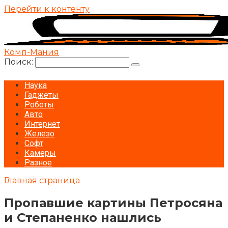
Перейти к контенту
Комп-Мания
Поиск:
Наука
Гаджеты
Роботы
Авто
Интернет
Железо
Софт
Камеры
Разное
Главная страница
Пропавшие картины Петросяна
и Степаненко нашлись