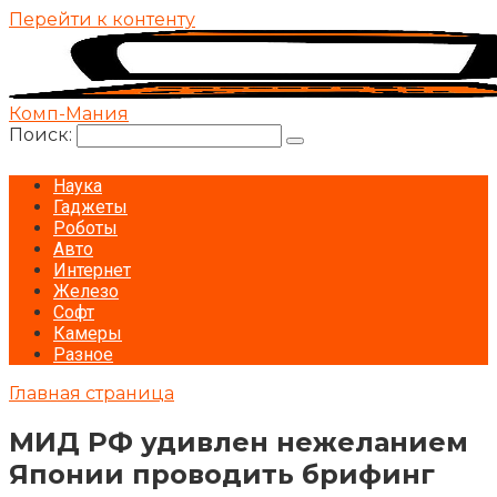
Перейти к контенту
Комп-Мания
Поиск:
Наука
Гаджеты
Роботы
Авто
Интернет
Железо
Софт
Камеры
Разное
Главная страница
МИД РФ удивлен нежеланием
Японии проводить брифинг